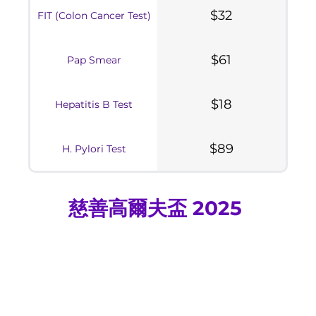
$32
FIT (Colon Cancer Test)
$61
Pap Smear
$18
Hepatitis B Test
$89
H. Pylori Test
慈善高爾夫盃 2025