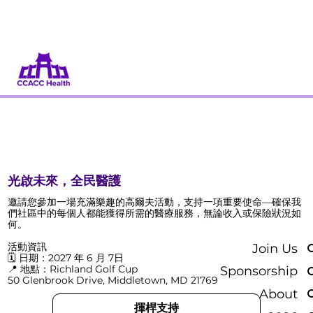
捐款
當義工
CCACC 慈善高爾夫盃
光啟未來，全民醫護
邀請您參加一場充滿樂趣的高爾夫活動，支持一項重要使命—確保我
們社區中的每個人都能獲得所需的醫療服務，無論收入或保險狀況如
何。
Join Us
活動資訊
🗓️ 日期：2027 年 6 月 7日
📍 地點：Richland Golf Cup
Sponsorship
50 Glenbrook Drive, Middletown, MD 21769
About
揮桿支持