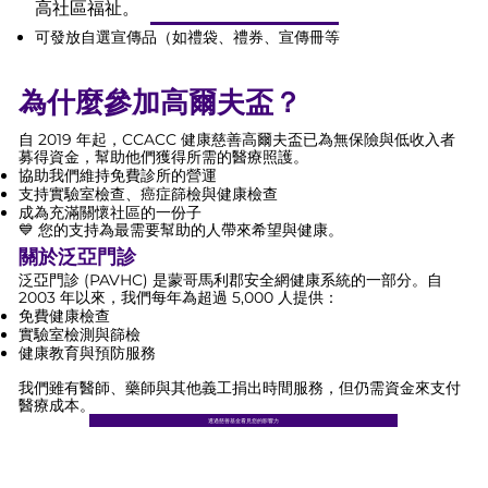
高社區福祉。
可發放自選宣傳品（如禮袋、禮券、宣傳冊等
為什麼參加高爾夫盃？
自 2019 年起，CCACC 健康慈善高爾夫盃已為無保險與低收入者
募得資金，幫助他們獲得所需的醫療照護。
協助我們維持免費診所的營運
支持實驗室檢查、癌症篩檢與健康檢查
成為充滿關懷社區的一份子
💙 您的支持為最需要幫助的人帶來希望與健康。
關於泛亞門診
泛亞門診 (PAVHC) 是蒙哥馬利郡安全網健康系統的一部分。自
2003 年以來，我們每年為超過 5,000 人提供：
免費健康檢查
實驗室檢測與篩檢
健康教育與預防服務
我們雖有醫師、藥師與其他義工捐出時間服務，但仍需資金來支付
醫療成本。
透過慈善基金看見您的影響力