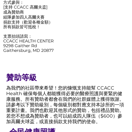
方式參與：
[支持 CCACC 高爾夫盃]
成為贊助商
組隊參加四人高爾夫賽
捐款支持（歡迎各種金額）
所有捐款皆可抵稅！
支票抬頭請寫：
CCACC HEALTH CENTER
9298 Gaither Rd
Gaithersburg, MD 20877
贊助等級
為我們的社區帶來希望！您的慷慨支持能幫 CCACC
Health 確保每個人都能獲得必要的醫療照護與要緊的健
康服務。所有贊助者都會在我們的社群媒體上獲得致謝。
請參考以下贊助級別，每個級別都對應支持本診所的一項
重要計畫。我們也歡迎其他形式的贊助，包括禮品贊助。
若您不想成為贊助者，也可以組成四人隊伍（$600）參
加高爾夫球盃，或直接捐款支持我們的使命。
全民健康照護