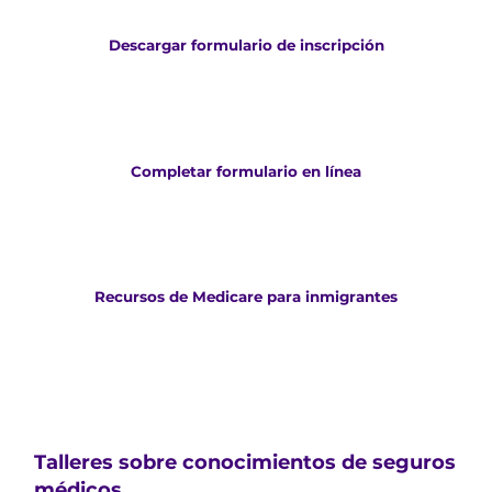
Descargar formulario de inscripción
Download Enrollment Form (PDF)
Completar formulario en línea
Recursos de Medicare para inmigrantes
Servicios educativos
Talleres sobre conocimientos de seguros
médicos