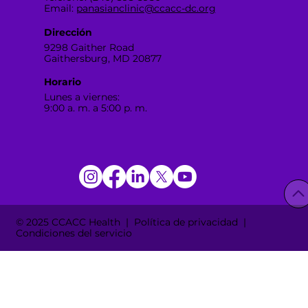
Email:
panasianclinic@ccacc-dc.org
Dirección
9298 Gaither Road
Gaithersburg, MD 20877
Horario
Lunes a viernes:
9:00 a. m. a 5:00 p. m.
© 2025 CCACC Health | Política de privacidad |
Condiciones del servicio