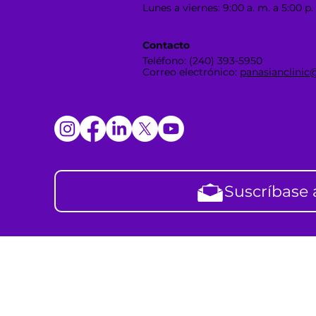
Lunes a viernes: 9:00 a. m. a 5:00 p.
Contacto
Teléfono: (240) 393-5950
Correo electrónico:
panasianclinic
Suscríbase 