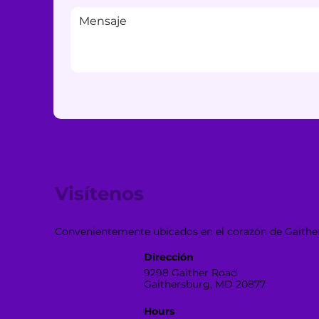
Visítenos
Convenientemente ubicados en el corazón de Gaithe
Dirección
9298 Gaither Road
Gaithersburg, MD 20877
Hours