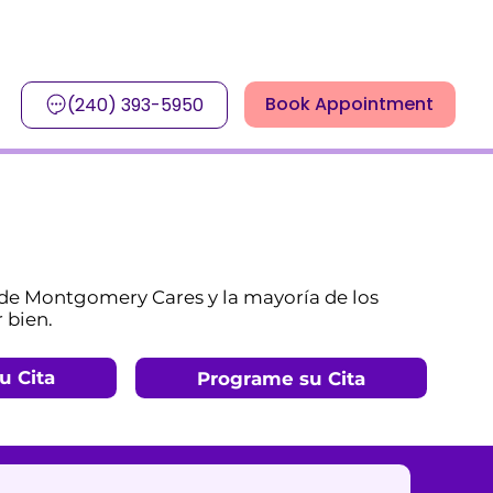
Book Appointment
(240) 393-5950
 de Montgomery Cares y la mayoría de los
 bien.
u Cita
Programe su Cita