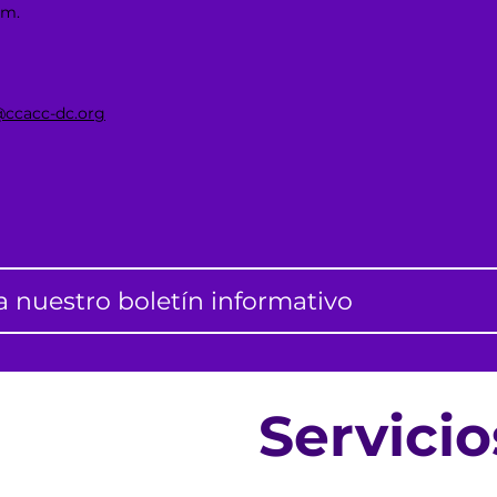
 m.
@ccacc-dc.org
a nuestro boletín informativo
Servici