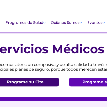
Dona
Participa
Dona
Programas de Salud
Quiénes Somos
Eventos
ervicios Médicos
ecemos atención compasiva y de alta calidad a través
cipales planes de seguro, porque todos merecen estar
Programe su Cita
Programe s