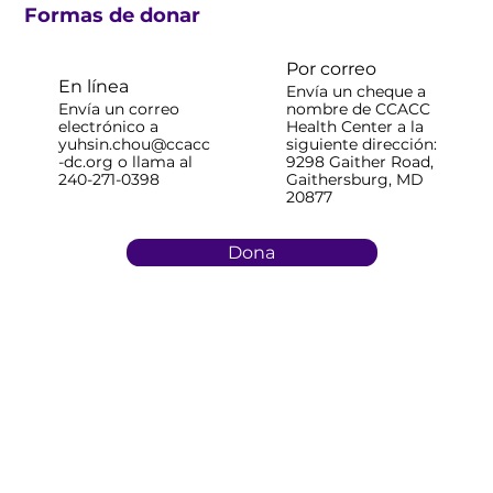
Formas de donar
Por correo
En línea
Envía un cheque a
Envía un correo
nombre de CCACC
electrónico a
Health Center a la
yuhsin.chou@ccacc
siguiente dirección:
-dc.org
o llama al
9298 Gaither Road,
240-271-0398
Gaithersburg, MD
20877
Dona