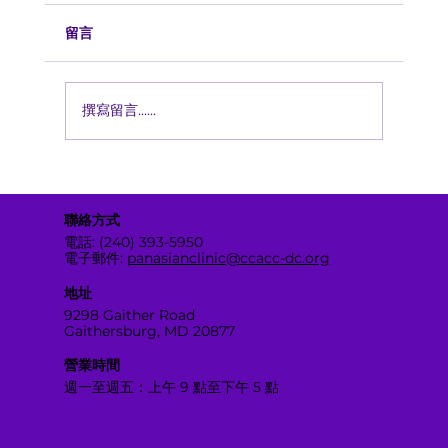
留言
撰寫留言......
CCACC 健康中心泛亞門診新址隆重揭幕
聯絡方式
電話: (240) 393-5950
電子郵件:
panasianclinic@ccacc-dc.org
地址
9298 Gaither Road
Gaithersburg, MD 20877
營業時間
週一至週五：上午 9 點至下午 5 點