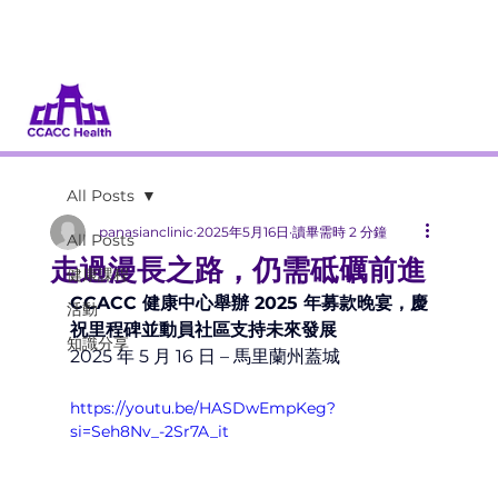
捐款
當義工
All Posts
panasianclinic
2025年5月16日
讀畢需時 2 分鐘
All Posts
走過漫長之路，仍需砥礪前進
健康課程
CCACC 健康中心舉辦 2025 年募款晚宴，慶
活動
祝里程碑並動員社區支持未來發展
知識分享
2025 年 5 月 16 日 – 馬里蘭州蓋城
https://youtu.be/HASDwEmpKeg?
si=Seh8Nv_-2Sr7A_it