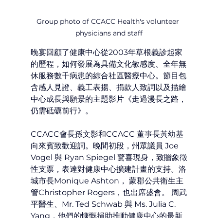
Group photo of CCACC Health's volunteer 
physicians and staff
晚宴回顧了健康中心從2003年草根義診起家
的歷程，如何發展為具備文化敏感度、全年無
休服務數千病患的綜合社區醫療中心。節目包
含感人見證、義工表揚、捐款人致詞以及描繪
中心成長與願景的主題影片《走過漫長之路，
仍需砥礪前行》。
CCACC會長孫文影和CCACC 董事長黃幼基
向來賓致歡迎詞。晚間初段，州眾議員 Joe 
Vogel 與 Ryan Spiegel 驚喜現身，致贈象徵
性支票，表達對健康中心擴建計畫的支持。洛
城市長Monique Ashton， 蒙郡公共衛生主
管Christopher Rogers，也出席盛會。 周武
平醫生、Mr. Ted Schwab 與 Ms. Julia C. 
Yang，他們的慷慨捐助推動健康中心的最新