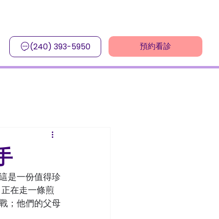
預約看診
(240) 393-5950
手
這是一份值得珍
，正在走一條煎
戰；他們的父母