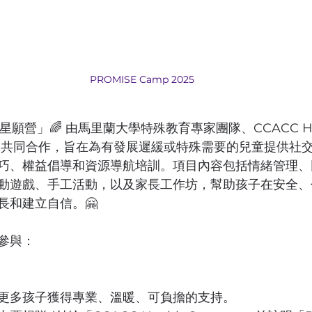
PROMISE Camp 2025
星願營」🌈 由馬里蘭大學特殊教育專家團隊、CCACC Healt
arden 共同合作，旨在為有發展遲緩或特殊需要的兒童提供
巧、權益倡導和資源導航培訓。項目內容包括情緒管理、
動遊戲、手工活動，以及家長工作坊，幫助孩子在安全、
長和建立自信。🤗
參與：
更多孩子獲得專業、溫暖、可負擔的支持。