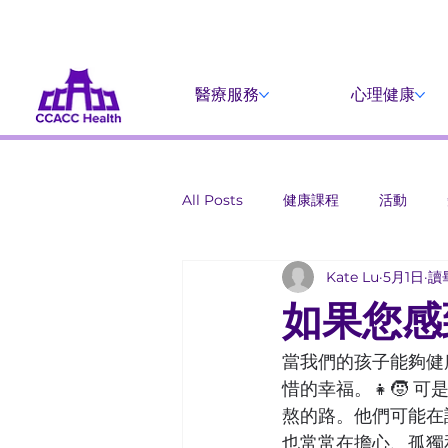
醫療服務
心理健康
All Posts
健康課程
活動
Kate Lu
5月1日
讀
如果您感
當我們的孩子能夠健
惜的幸福。👧🧒
熬的路。他們可能在
也常常在擔心、孤獨