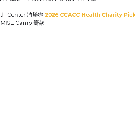
th Center 將舉辦
2026 CCACC Health Charity Pick
ISE Camp 籌款。