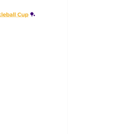
leball Cup
 🏓