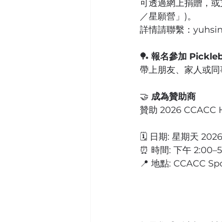
可透過網上捐贈，或支票捐
／星願營」)。
詳情請聯繫：yuhsin.c
🏓 
報名參加 Pickleb
帶上朋友、家人或同
🤝 
成為贊助商
贊助 2026 CCA
🗓️ 日期: 星期天 2026
⏰ 時間: 下午 2:00–5
📍 地點: CCACC Spor